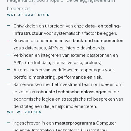
hedge funds, pod shops of de beleggingswereld in
bredere zin.
WAT JE GAAT DOEN
Ontwikkelen en uitbreiden van onze
data- en tooling-
infrastructuur
voor systematisch / factor beleggen.
Bouwen en onderhouden van
back-end componenten
zoals databases, API's en interne dashboards.
Verbinden en integreren van externe databronnen en
API's (market data, alternative data, brokers).
Automatiseren van workflows en rapportages voor
portfolio monitoring, performance en risk
.
Samenwerken met het investment team om ideeën om
te zetten in
robuuste technische oplossingen
en de
economische logica en strategische rol bespreken van
de strategieën die je helpt implementeren.
WIE WE ZOEKEN
Ingeschreven in een
masterprogramma
Computer
Science, Information Technology, (Quantitative)